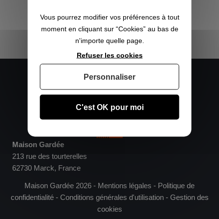
Vous pourrez modifier vos préférences à tout
moment en cliquant sur “Cookies” au bas de
n'importe quelle page.
Refuser les cookies
Nous contacter :
Personnaliser
Mobile :
+33 6 25 42 38 08
Fixe :
+33 3 61 87 72 85
contact@maisongardee.fr
C'est OK pour moi
Maison Gardée
213 rue des tourterelles
62730 Marck, France
Maison Gardée 2026 -
Mentions légales
-
Politique de
confidentialité
-
Conditions générales d'utilisation
-
Gestion des
cookies