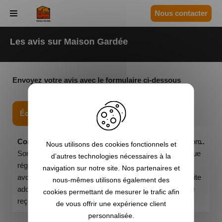
Panneau de gestion des cookies
Nous contacter
Aller
au
Les avis sur Maison Gardée
contenu
Envoyez votre avis avec le formulaire ci-dessous
Corinne & Marc
a écrit le
septembre 25, 2025
à
2:06 pm
...
Nous utilisons des cookies fonctionnels et
Sommes actuellement en garde en Bretagne, magnifique
d’autres technologies nécessaires à la
région à visiter et avec du beau temps, et oui
! Nous
navigation sur notre site. Nos partenaires et
avons la garde de Rozana et Neiss, qui nous ont de suite
nous-mêmes utilisons également des
adoptés. Nous sommes très bien installés et avons été
cookies permettant de mesurer le trafic afin
reçus avec chaleur et gentillesse par Muriel et Marc.
de vous offrir une expérience client
personnalisée.