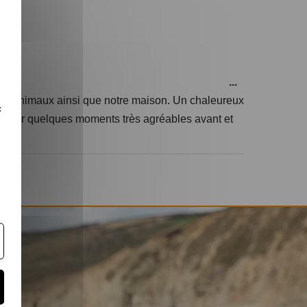
...
nos animaux ainsi que notre maison. Un chaleureux
c
artager quelques moments très agréables avant et