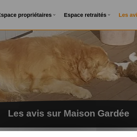
le
Je désire devenir home-sitter
space propriétaires
Espace retraités
Les av
Les avis sur Maison Gardée