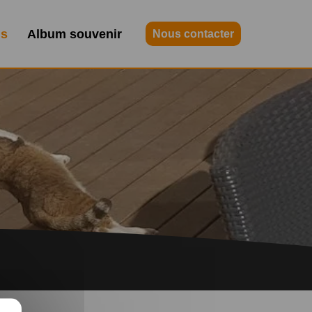
contact@maisongardee.fr
06 25 42 38 08
is
Album souvenir
Nous contacter