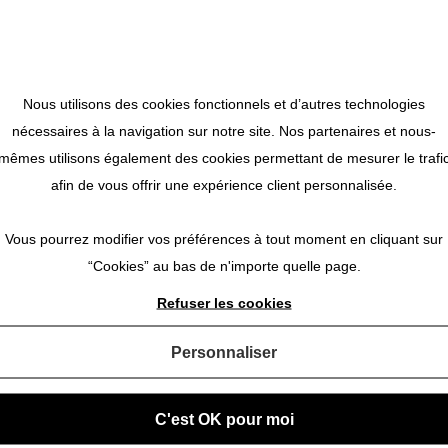
us
Nous utilisons des cookies fonctionnels et d’autres technologies
nécessaires à la navigation sur notre site. Nos partenaires et nous-
ment à Claudie à qui nous avons confié complètement rassurés 
mêmes utilisons également des cookies permettant de mesurer le trafi
nérosité et sa simplicité. Nous avons eu beaucoup de plaisir à p
afin de vous offrir une expérience client personnalisée.
Vous pourrez modifier vos préférences à tout moment en cliquant sur
“Cookies” au bas de n'importe quelle page.
Refuser les cookies
Personnaliser
C'est OK pour moi