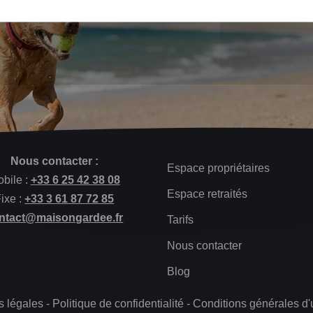
Nous contacter :
Espace propriétaires
bile :
+33 6 25 42 38 08
Espace retraités
ixe :
+33 3 61 87 72 85
ntact@maisongardee.fr
Tarifs
Nous contacter
Blog
s légales
-
Politique de confidentialité
-
Conditions générales d'u