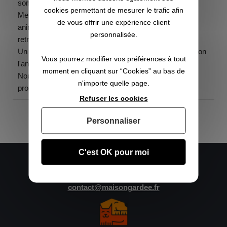
sommes ravis.
cookies permettant de mesurer le trafic afin
Merci Stéphane d'avoir cette possibilité de laisser nos
de vous offrir une expérience client
animaux à la maison et qu'ils soient choyés par des
personnalisée.
retraités formidables.
Un petit coucou à Marc et Michèle qui étaient à la maison
Vous pourrez modifier vos préférences à tout
l'année dernière.
moment en cliquant sur “Cookies” au bas de
Nous réitérerons sans problème ce concept l'année
n'importe quelle page.
prochaine, nous sommes satisfaits à 200%
Refuser les cookies
Personnaliser
Nous contacter :
C'est OK pour moi
Mobile :
+33 6 25 42 38 08
Fixe :
+33 3 61 87 72 85
contact@maisongardee.fr