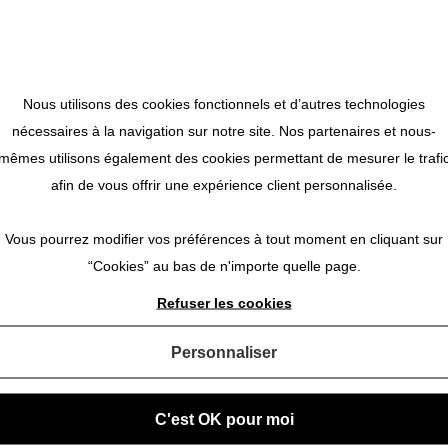
us
Nous utilisons des cookies fonctionnels et d’autres technologies
am
nécessaires à la navigation sur notre site. Nos partenaires et nous-
s tout de suite sentis en confiance et sommes partis en étant s
mêmes utilisons également des cookies permettant de mesurer le trafi
c qui nous avons noué des liens amicaux .
afin de vous offrir une expérience client personnalisée.
Vous pourrez modifier vos préférences à tout moment en cliquant sur
“Cookies” au bas de n'importe quelle page.
Refuser les cookies
Personnaliser
C'est OK pour moi