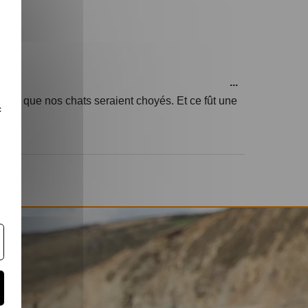
...
ûrs que nos chats seraient choyés. Et ce fût une
c