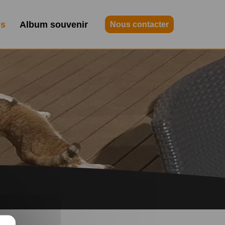
contact@maisongardee.fr
06 25 42 38 08
is
Album souvenir
Nous contacter