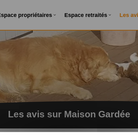
le
Je désire devenir home-sitter
space propriétaires
Espace retraités
Les av
Les avis sur Maison Gardée