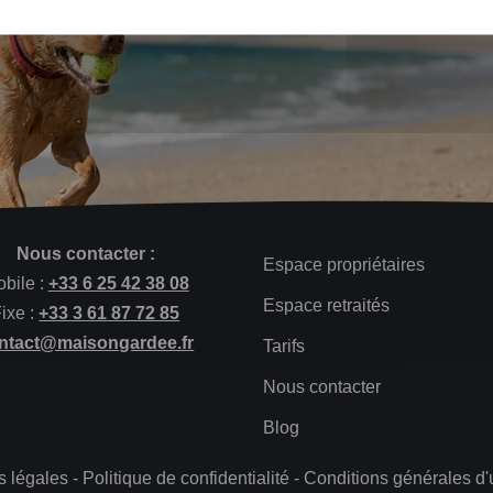
Nous contacter :
Espace propriétaires
bile :
+33 6 25 42 38 08
Espace retraités
ixe :
+33 3 61 87 72 85
ntact@maisongardee.fr
Tarifs
Nous contacter
Blog
s légales
-
Politique de confidentialité
-
Conditions générales d'u