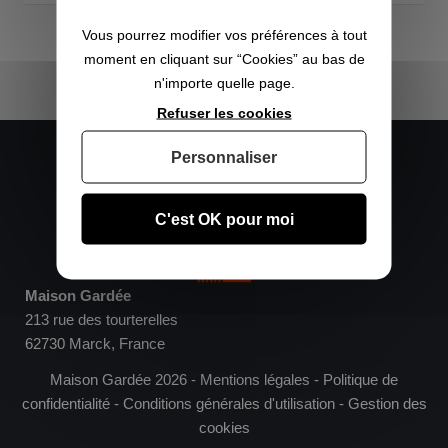
Vous pourrez modifier vos préférences à tout
moment en cliquant sur “Cookies” au bas de
n'importe quelle page.
Refuser les cookies
Nous contacter :
Personnaliser
Mobile :
+33 6 25 42 38 08
Fixe :
+33 3 61 87 72 85
contact@maisongardee.fr
C'est OK pour moi
Maison Gardée
213 rue des tourterelles
62730 Marck, France
Maison Gardée 2026 -
Mentions légales
-
Politique de
confidentialité
-
Conditions générales d'utilisation
-
Gestion des
cookies