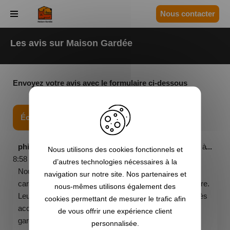
Panneau de gestion des cookies
Nous contacter
Aller
au
Les avis sur Maison Gardée
contenu
Envoyez votre avis avec le formulaire ci-dessous
philippe séroux et christiane
a écrit le
mars 13, 2026
à
...
Nous utilisons des cookies fonctionnels et
8:58 pm
d’autres technologies nécessaires à la
Nous venons de garder bébel et mooki , 2 chattes de
navigation sur notre site. Nos partenaires et
caractère différent, l'une très docile et l'autre très solitaire.
nous-mêmes utilisons également des
Leurs propriétaires Marie - Francine et Jean Philippe très
cookies permettant de mesurer le trafic afin
accueillants sur le plateau de millevaches.
de vous offrir une expérience client
garde du 2/03/2026 au 8/03/2026.
personnalisée.