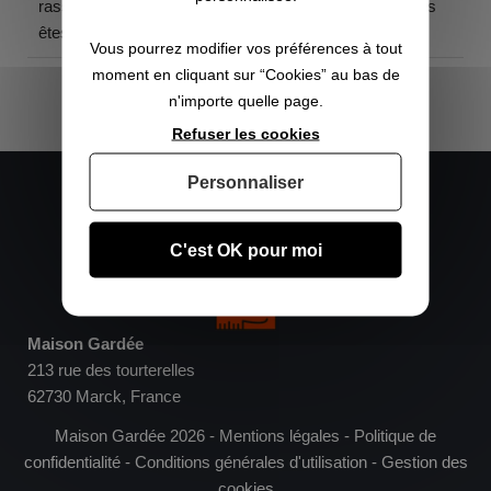
rassurait. Si vous voulez faire garder vos animaux vous
êtes sur le bon site allez y les yeux fermés.
Vous pourrez modifier vos préférences à tout
moment en cliquant sur “Cookies” au bas de
n'importe quelle page.
Refuser les cookies
Nous contacter :
Personnaliser
Mobile :
+33 6 25 42 38 08
Fixe :
+33 3 61 87 72 85
contact@maisongardee.fr
C'est OK pour moi
Maison Gardée
213 rue des tourterelles
62730 Marck, France
Maison Gardée 2026 -
Mentions légales
-
Politique de
confidentialité
-
Conditions générales d'utilisation
-
Gestion des
cookies