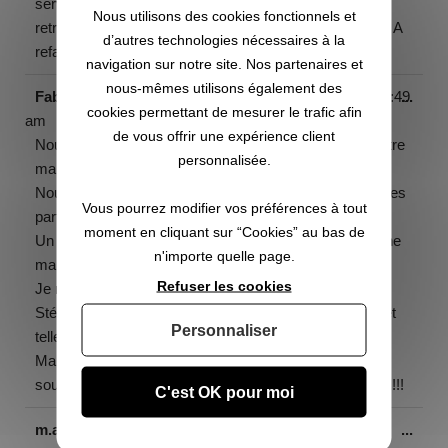
service fourni par mes jeunes
Nous utilisons des cookies fonctionnels et
retraités et par le suivi et le sérieux de Maison Gardée. A
d’autres technologies nécessaires à la
refaire....
navigation sur notre site. Nos partenaires et
nous-mêmes utilisons également des
Fabienne etAlexandre Boé
a écrit le
juillet 1, 2014
à
8:49
...
cookies permettant de mesurer le trafic afin
am
de vous offrir une expérience client
Nous avons fait appel à maison gardée pour garder notre
personnalisée.
maison et nos animaux: 1 gros chien et 2 chats.
Nous avons enfin trouvé une vrai solution, nous sommes
Vous pourrez modifier vos préférences à tout
partis tranquille et serein en vacances.
moment en cliquant sur “Cookies” au bas de
Un couple de retraité adorable est venu, j'ai retrouvé une
n'importe quelle page.
maison impeccable et mes animaux en pleine forme.
Refuser les cookies
Je recommande vivement Maison gardée (Karine et
Stéphane) qui sont des gens d'un sérieux exemplaire et
Personnaliser
tellement gentils.
Maintenant nous pouvons partir en vacances sans se
soucier de laisser notre maison et nos animaux..Merci!!!!
C'est OK pour moi
m.alain
a écrit le
juin 23, 2014
à
9:06 am
...