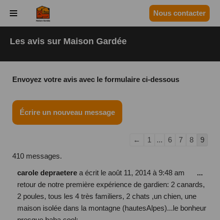
Panneau de gestion des cookies
Nous contacter
Aller
au
Les avis sur Maison Gardée
contenu
Envoyez votre avis avec le formulaire ci-dessous
←
1
...
6
7
8
9
410 messages.
carole depraetere
a écrit le
août 11, 2014
à
9:48 am
...
retour de notre première expérience de gardien: 2 canards,
2 poules, tous les 4 très familiers, 2 chats ,un chien, une
maison isolée dans la montagne (hautesAlpes)...le bonheur
presque baba cool;