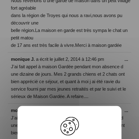
Nous revenons d une garde de maison dans un petit village
fort agréable
dans la région de Troyes qui nous a ravi,nous avons pu
découvrir une
belle région.La maison en garde est très sympa le chat un
petit matou
de 17 ans est très facile à vivre.Merci à maison gardée
monique J.
a écrit le
juillet 2, 2014
à
12:46 pm
...
J'ai fait appel à maison Gardée pendant mon absence d
une dizaine de jours. Mes 2 grands chiens et 2 chats ont
bien apprécié ce séjour, et quant à moi j ai été ravie du
service fourni par mes jeunes retraités et par le suivi et le
sérieux de Maison Gardée. A refaire....
monique J.
a écrit le
juillet 2, 2014
à
10:47 am
...
J'ai fait appel à maison Gardée pendant mon absence d
une dizaine de jours. Mes 2 grands chiens et 2 chats ont
bien apprécié ce séjour, et quant à moi j ai été ravie du