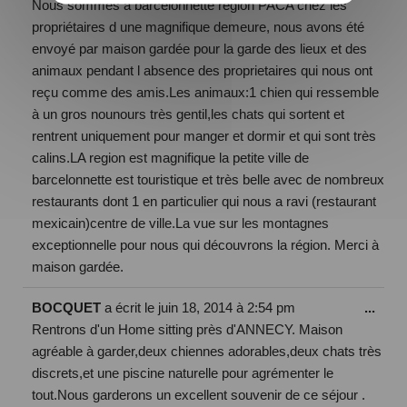
Nous sommes à barcelonnette region PACA chez les
propriétaires d une magnifique demeure, nous avons été
envoyé par maison gardée pour la garde des lieux et des
animaux pendant l absence des proprietaires qui nous ont
reçu comme des amis.Les animaux:1 chien qui ressemble
à un gros nounours très gentil,les chats qui sortent et
rentrent uniquement pour manger et dormir et qui sont très
calins.LA region est magnifique la petite ville de
barcelonnette est touristique et très belle avec de nombreux
restaurants dont 1 en particulier qui nous a ravi (restaurant
mexicain)centre de ville.La vue sur les montagnes
exceptionnelle pour nous qui découvrons la région. Merci à
maison gardée.
BOCQUET
a écrit le
juin 18, 2014
à
2:54 pm
...
Rentrons d'un Home sitting près d'ANNECY. Maison
agréable à garder,deux chiennes adorables,deux chats très
discrets,et une piscine naturelle pour agrémenter le
tout.Nous garderons un excellent souvenir de ce séjour .